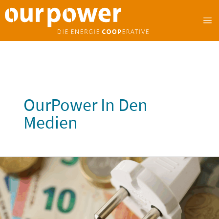
OurPower In Den
Medien
Energiespenden
2.0:
Mehr
gespendeter
Strom
für