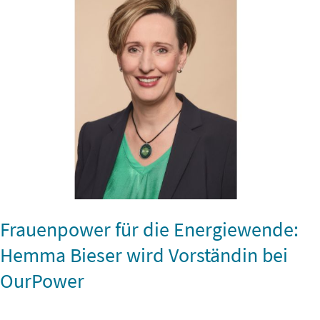
die
Energiewende:
Hemma
Bieser
wird
Vorständin
bei
OurPower
Frauenpower für die Energiewende:
Hemma Bieser wird Vorständin bei
OurPower