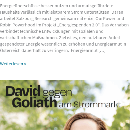
Energieüberschüsse besser nutzen und armutsgefährdete
Haushalte verlässlich mit leistbarem Strom unterstützen: Daran
arbeitet Salzburg Research gemeinsam mit enixi, OurPower und
Robin Powerhood im Projekt „Energiespenden 2.0“. Das Vorhaben
verbindet technische Entwicklungen mit sozialen und
wirtschaftlichen Maßnahmen. Ziel ist es, den nutzbaren Anteil
gespendeter Energie wesentlich zu erhöhen und Energiearmut in
Österreich dauerhaft zu verringern. Energiearmut […]
Weiterlesen »
David
gegen
Goliath:
Wie
Bürger:innen
den
Strommarkt
verändern