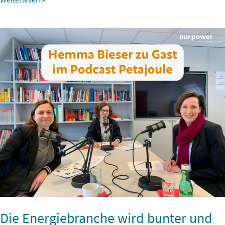
Die
Energiebranche
wird
bunter
und
diverser
Die Energiebranche wird bunter und