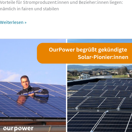
Vorteile für Stromproduzent:innen und Bezieher:innen liegen:
nämlich in fairen und stabilen
Weiterlesen »
Presseaussendung:
OurPower
begrüßt
gekündigte
Solar-
Pionier:innen