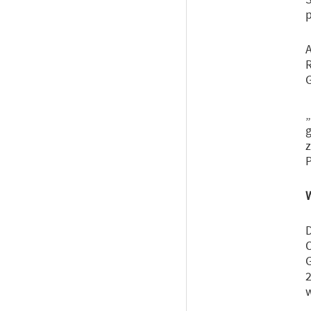
p
A
R
G
„
g
z
D
O
G
2