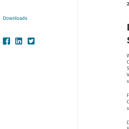
Downloads
W
O
S
V
u
F
u
D
S