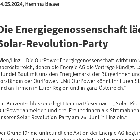
24.05.2024, Hemma Bieser
Die Energiegenossenschaft lä
Solar-Revolution-Party
ien/Linz – Die OurPower Energiegenossenschaft wirbt um 20
berösterreich, denen die Energie AG die Verträge kündigt. „
tunde! Baut mit uns den Energiemarkt der Bürgerinnen und
orständin der OurPower. „Mit OurPower könnt Ihr Euren Str
nd an Firmen in Eurer Region und in ganz Österreich.“
ür Kurzentschlossene legt Hemma Bieser nach: „Solar-Pionier
OurPower anmelden und drei Freund:innen als Stromabnehm
nserer Solar-Revolution-Party am 26. Juni in Linz ein.“
er Grund für die unfreundliche Aktion der Energie AG liegt 
trombörsen, deren Preise durch den Erfolg der Energiewende