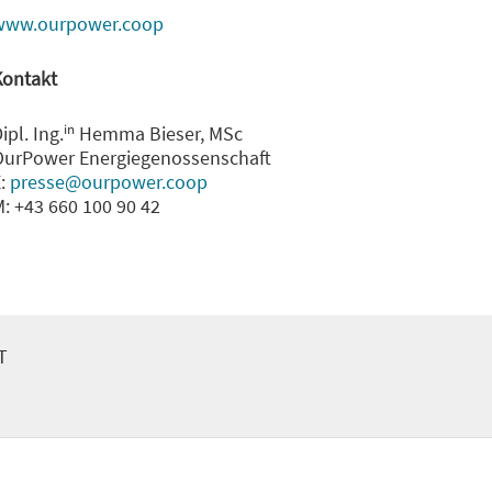
www.ourpower.coop
Kontakt
in
ipl. Ing.
Hemma Bieser, MSc
OurPower Energiegenossenschaft
E:
presse@ourpower.coop
: +43 660 100 90 42
T