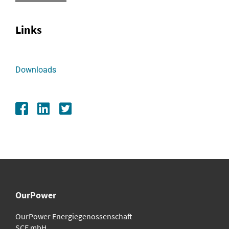
Links
Downloads
OurPower
OurPower Energie­genossenschaft
SCE mbH