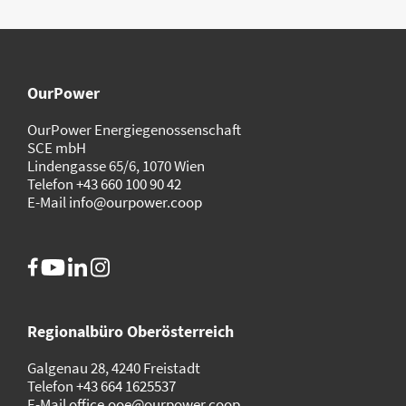
OurPower
OurPower Energie­genossenschaft
SCE mbH
Lindengasse 65/6, 1070 Wien
Telefon
+43 660 100 90 42
E-Mail
info@ourpower.coop
Regionalbüro Oberösterreich
Galgenau 28, 4240 Freistadt
Telefon
+43 664 1625537
E-Mail
office.ooe@ourpower.coop